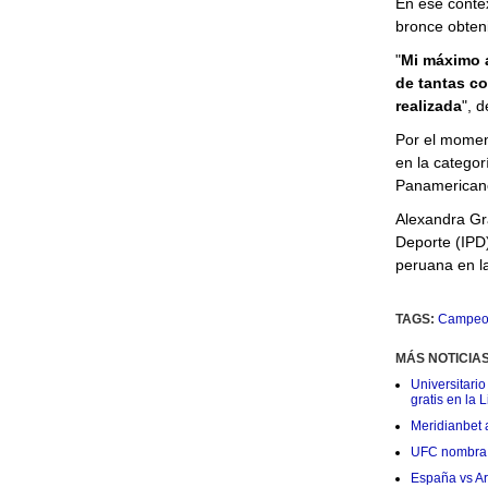
En ese contex
bronce obten
"
Mi máximo a
de tantas c
realizada
", d
Por el momen
en la categor
Panamericanos
Alexandra Gra
Deporte (IPD)
peruana en l
TAGS:
Campeon
MÁS NOTICIA
Universitario
gratis en la L
Meridianbet a
UFC nombra a
España vs Arg