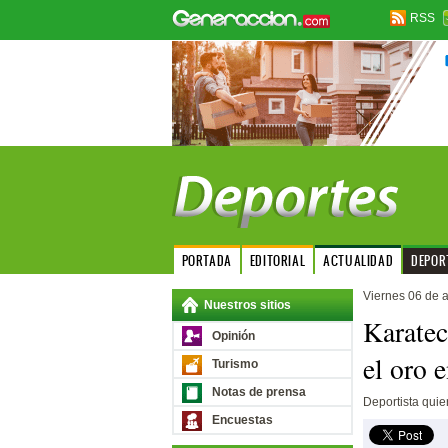
RSS
PORTADA
EDITORIAL
ACTUALIDAD
DEPOR
Viernes 06 de a
Nuestros sitios
Karatec
Opinión
el oro 
Turismo
Notas de prensa
Deportista quie
Encuestas