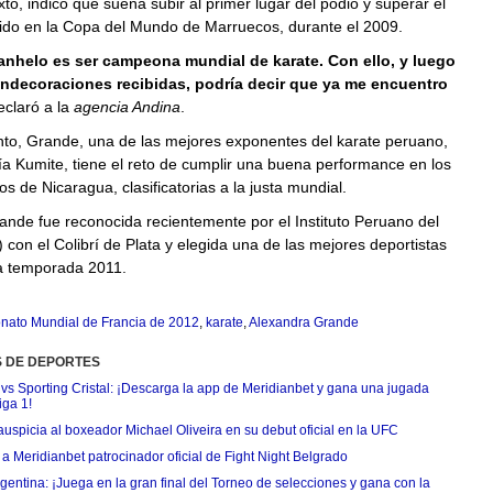
to, indicó que sueña subir al primer lugar del podio y superar el
ido en la Copa del Mundo de Marruecos, durante el 2009.
nhelo es ser campeona mundial de karate. Con ello, y luego
ondecoraciones recibidas, podría decir que ya me encuentro
eclaró a la
agencia Andina
.
to, Grande, una de las mejores exponentes del karate peruano,
ía Kumite, tiene el reto de cumplir una buena performance en los
 de Nicaragua, clasificatorias a la justa mundial.
nde fue reconocida recientemente por el Instituto Peruano del
 con el Colibrí de Plata y elegida una de las mejores deportistas
a temporada 2011.
ato Mundial de Francia de 2012
,
karate
,
Alexandra Grande
S DE DEPORTES
 vs Sporting Cristal: ¡Descarga la app de Meridianbet y gana una jugada
iga 1!
uspicia al boxeador Michael Oliveira en su debut oficial en la UFC
 Meridianbet patrocinador oficial de Fight Night Belgrado
entina: ¡Juega en la gran final del Torneo de selecciones y gana con la