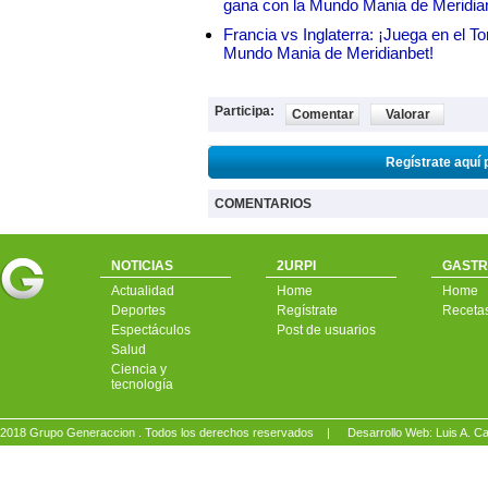
gana con la Mundo Mania de Meridia
Francia vs Inglaterra: ¡Juega en el T
Mundo Mania de Meridianbet!
Participa:
Comentar
Valorar
Regístrate aquí 
COMENTARIOS
NOTICIAS
2URPI
GASTR
Actualidad
Home
Home
Deportes
Regístrate
Receta
Espectáculos
Post de usuarios
Salud
Ciencia y
tecnología
2018 Grupo Generaccion . Todos los derechos reservados |
Desarrollo Web: Luis A.