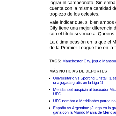
lograr el campeonato. Sin emba
cuenta con la misma cantidad d
tropiezo de los celestes.
Vale indicar que, si bien ambos
City tiene una mejor diferencia 
con el título si vence al Queen
La última ocasión en la que el 
de la Premier League fue en la
TAGS:
Manchester City
,
jeque Mansou
MÁS NOTICIAS DE DEPORTES
Universitario vs Sporting Cristal: ¡D
una jugada gratis en la Liga 1!
Meridianbet auspicia al boxeador Micha
UFC
UFC nombra a Meridianbet patrocinado
España vs Argentina: ¡Juega en la gra
gana con la Mundo Mania de Meridia