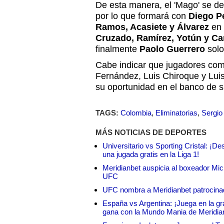
De esta manera, el 'Mago' se dec
por lo que formará con
Diego P
Ramos, Acasiete y Álvarez
en 
Cruzado, Ramírez, Yotún y Car
finalmente
Paolo Guerrero
solo
Cabe indicar que jugadores com
Fernández, Luis Chiroque y Lui
su oportunidad en el banco de s
TAGS:
Colombia
,
Eliminatorias
,
Sergio
MÁS NOTICIAS DE DEPORTES
Universitario vs Sporting Cristal: ¡D
una jugada gratis en la Liga 1!
Meridianbet auspicia al boxeador Micha
UFC
UFC nombra a Meridianbet patrocinado
España vs Argentina: ¡Juega en la gra
gana con la Mundo Mania de Meridia