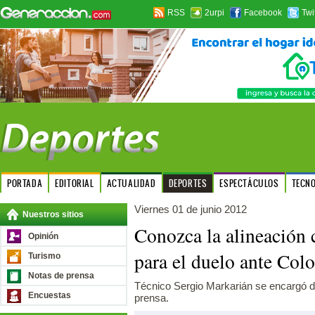
RSS
2urpi
Facebook
Twi
PORTADA
EDITORIAL
ACTUALIDAD
DEPORTES
ESPECTÁCULOS
TECN
Viernes 01 de junio 2012
Nuestros sitios
Conozca la alineación 
Opinión
para el duelo ante Col
Turismo
Notas de prensa
Técnico Sergio Markarián se encargó de 
Encuestas
prensa.