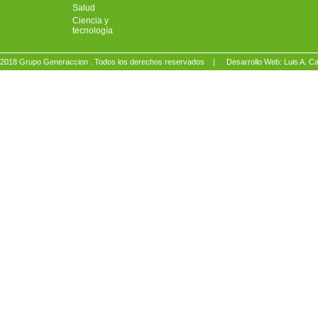
Salud
Ciencia y
tecnología
2018 Grupo Generaccion . Todos los derechos reservados |
Desarrollo Web: Luis A.