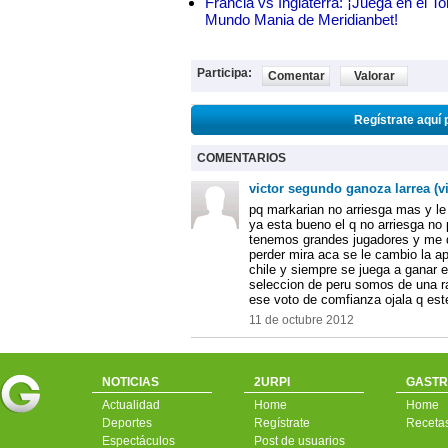
Francia vs Inglaterra: ¡Juega en el T
Mundo Mania de Meridianbet!
Participa:
Comentar
Valorar
Regístrate aquí 
COMENTARIOS
victor segundo ganoza larrea (v
pq markarian no arriesga mas y le
ya esta bueno el q no arriesga no 
tenemos grandes jugadores y me 
perder mira aca se le cambio la a
chile y siempre se juega a ganar e
seleccion de peru somos de una r
ese voto de comfianza ojala q est
11 de octubre 2012
NOTICIAS
2URPI
GASTR
Actualidad
Home
Home
Deportes
Regístrate
Receta
Espectáculos
Post de usuarios