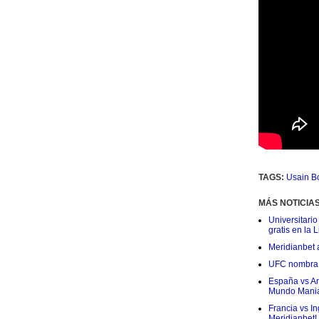
TAGS:
Usain Bo
MÁS NOTICIA
Universitario
gratis en la L
Meridianbet a
UFC nombra a
España vs Arg
Mundo Mania
Francia vs I
Meridianbet!