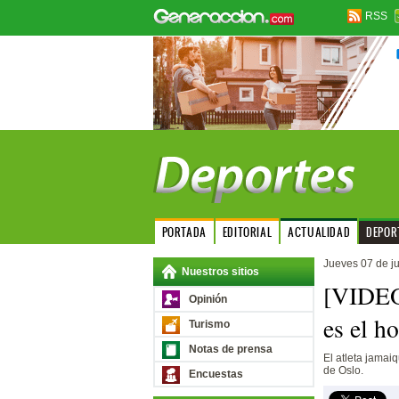
RSS
PORTADA
EDITORIAL
ACTUALIDAD
DEPOR
Jueves 07 de j
Nuestros sitios
[VIDEO]
Opinión
es el h
Turismo
Notas de prensa
El atleta jamai
de Oslo.
Encuestas