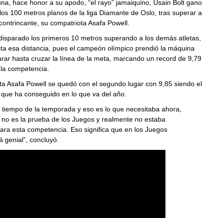
na, hace honor a su apodo, “el rayo” jamaiquino, Usain Bolt gano
los 100 metros planos de la liga Diamante de Oslo, tras superar a
ontrincante, su compatriota Asafa Powell.
 disparado los primeros 10 metros superando a los demás atletas,
ta esa distancia, pues el campeón olímpico prendió la máquina
rar hasta cruzar la línea de la meta, marcando un record de 9,79
la competencia.
ta Asafa Powell se quedó con el segundo lugar con 9,85 siendo el
 que ha conseguido en lo que va del año.
 tiempo de la temporada y eso es lo que necesitaba ahora,
 no es la prueba de los Juegos y realmente no estaba
ara esta competencia. Eso significa que en los Juegos
 genial”, concluyó.