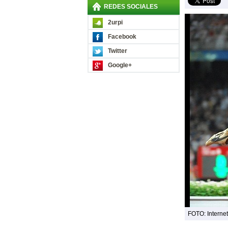
REDES SOCIALES
2urpi
Facebook
Twitter
Google+
FOTO: Internet