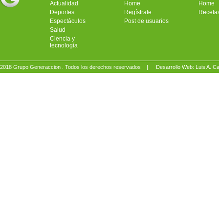
Actualidad
Home
Home
Deportes
Regístrate
Receta
Espectáculos
Post de usuarios
Salud
Ciencia y
tecnología
2018 Grupo Generaccion . Todos los derechos reservados |
Desarrollo Web: Luis A.