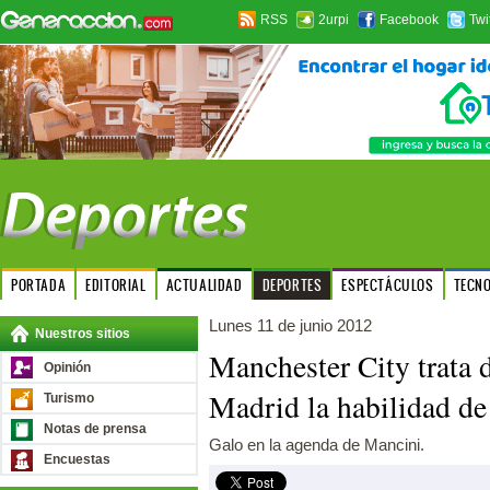
RSS
2urpi
Facebook
Twi
PORTADA
EDITORIAL
ACTUALIDAD
DEPORTES
ESPECTÁCULOS
TECN
Lunes 11 de junio 2012
Nuestros sitios
Manchester City trata d
Opinión
Madrid la habilidad d
Turismo
Notas de prensa
Galo en la agenda de Mancini.
Encuestas