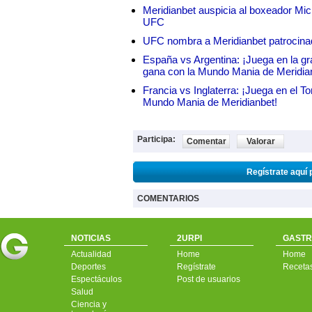
Meridianbet auspicia al boxeador Micha
UFC
UFC nombra a Meridianbet patrocinado
España vs Argentina: ¡Juega en la gra
gana con la Mundo Mania de Meridia
Francia vs Inglaterra: ¡Juega en el T
Mundo Mania de Meridianbet!
Participa:
Comentar
Valorar
Regístrate aquí 
COMENTARIOS
NOTICIAS
2URPI
GASTR
Actualidad
Home
Home
Deportes
Regístrate
Receta
Espectáculos
Post de usuarios
Salud
Ciencia y