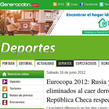
RSS
2urpi
Facebook
Twi
PORTADA
EDITORIAL
ACTUALIDAD
DEPORTES
ESPECTÁCULOS
TECN
Sábado 16 de junio 2012
Nuestros sitios
Eurocopa 2012: Rusia 
Opinión
eliminados al caer derr
Turismo
Notas de prensa
República Checa respe
Encuestas
La mínima diferencia en los dos casos 