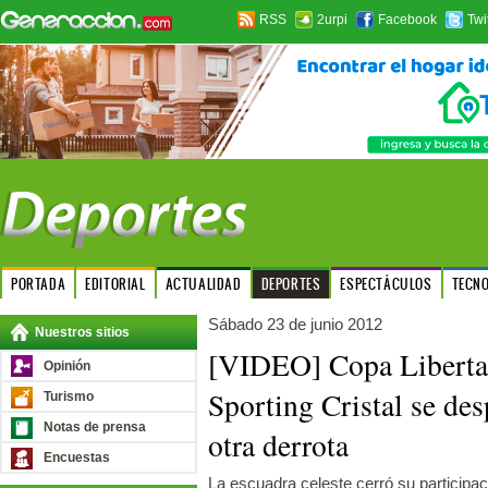
RSS
2urpi
Facebook
Twi
PORTADA
EDITORIAL
ACTUALIDAD
DEPORTES
ESPECTÁCULOS
TECN
Sábado 23 de junio 2012
Nuestros sitios
[VIDEO] Copa Liberta
Opinión
Sporting Cristal se des
Turismo
Notas de prensa
otra derrota
Encuestas
La escuadra celeste cerró su participaci