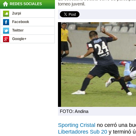
torneo juvenil.
REDES SOCIALES
2urpi
Facebook
Twitter
Google+
FOTO: Andina
Sporting Cristal
no cerró una bue
Libertadores Sub 20
y terminó ú