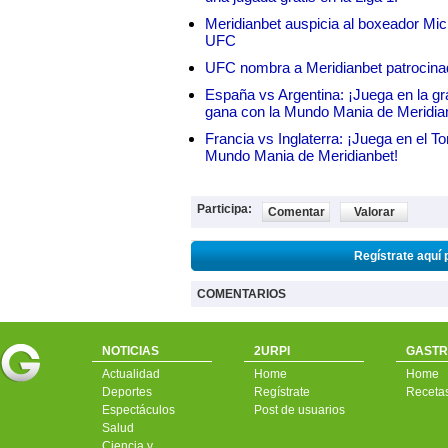
Meridianbet auspicia al boxeador Micha
UFC
UFC nombra a Meridianbet patrocinado
España vs Argentina: ¡Juega en la gra
gana con la Mundo Mania de Meridia
Francia vs Inglaterra: ¡Juega en el T
Mundo Mania de Meridianbet!
Participa:
Comentar
Valorar
Regístrate aquí 
COMENTARIOS
NOTICIAS
2URPI
GASTR
Actualidad
Home
Home
Deportes
Regístrate
Receta
Espectáculos
Post de usuarios
Salud
Ciencia y