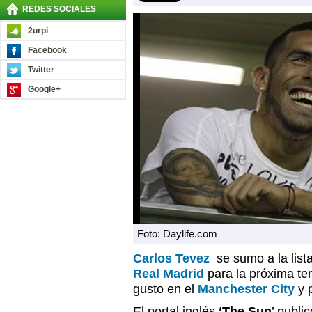
REDES SOCIALES
2urpi
Facebook
Twitter
Google+
Foto: Daylife.com
Carlos Tevez
se sumo a la lista
Real Madrid
para la próxima te
gusto en el
Manchester City
y 
El portal inglés
‘The Sun
’ publi