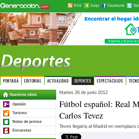
RSS
2urpi
Facebook
Twi
PORTADA
EDITORIAL
ACTUALIDAD
DEPORTES
ESPECTÁCULOS
TECN
Martes 26 de junio 2012
Nuestros sitios
Fútbol español: Real M
Opinión
Carlos Tevez
Turismo
Notas de prensa
Teves llegaría al Madrid en reemplazo 
Encuestas