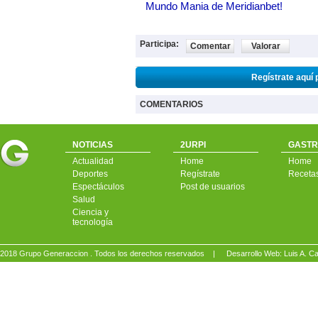
Mundo Mania de Meridianbet!
Participa:
Comentar
Valorar
Regístrate aquí 
COMENTARIOS
NOTICIAS
2URPI
GASTR
Actualidad
Home
Home
Deportes
Regístrate
Receta
Espectáculos
Post de usuarios
Salud
Ciencia y
tecnología
2018 Grupo Generaccion . Todos los derechos reservados |
Desarrollo Web: Luis A.