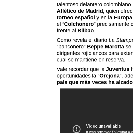
talentoso delantero colombiano
Atlético de Madrid,
quien ofreci
torneo español
y en la
Europa
el “
Colchonero
” precisamente c
frente al
Bilbao
.
Como revela el diario
La Stamp
“banconero”
Beppe Marotta
se 
dirigentes rojiblancos para exte
cual se mantiene en reserva.
Vale recordar que la
Juventus
h
oportunidades la “
Orejona
”, ad
país que más veces ha alzado e