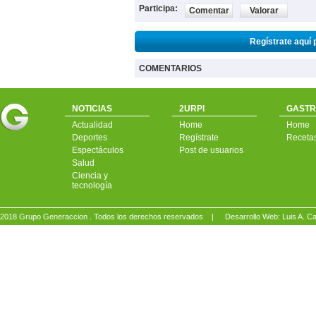
Participa:
Comentar
Valorar
Regístrate aquí 
COMENTARIOS
NOTICIAS
2URPI
GASTR
Actualidad
Home
Home
Deportes
Regístrate
Receta
Espectáculos
Post de usuarios
Salud
Ciencia y
tecnología
2018 Grupo Generaccion . Todos los derechos reservados |
Desarrollo Web: Luis A.