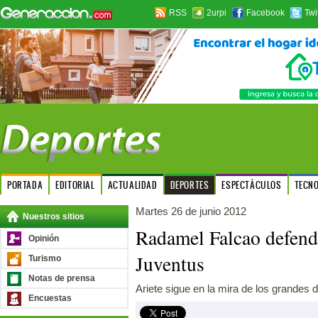
RSS
2urpi
Facebook
Twi
PORTADA
EDITORIAL
ACTUALIDAD
DEPORTES
ESPECTÁCULOS
TECN
Martes 26 de junio 2012
Nuestros sitios
Radamel Falcao defende
Opinión
Juventus
Turismo
Notas de prensa
Ariete sigue en la mira de los grandes 
Encuestas