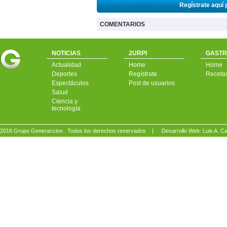
Regístrate aquí 
COMENTARIOS
NOTICIAS
2URPI
GASTR
Actualidad
Home
Home
Deportes
Regístrate
Receta
Espectáculos
Post de usuarios
Salud
Ciencia y
tecnología
2018 Grupo Generaccion . Todos los derechos reservados |
Desarrollo Web: Luis A.