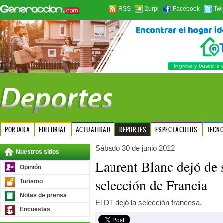
RSS
2urpi
Facebook
Twi
PORTADA
EDITORIAL
ACTUALIDAD
DEPORTES
ESPECTÁCULOS
TECN
Sábado 30 de junio 2012
Nuestros sitios
Laurent Blanc dejó de s
Opinión
selección de Francia
Turismo
Notas de prensa
El DT dejó la selección francesa.
Encuestas