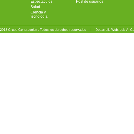
Espectáculos
Post de usuarios
Salud
Ciencia y
tecnología
2018 Grupo Generaccion . Todos los derechos reservados |
Desarrollo Web: Luis A.