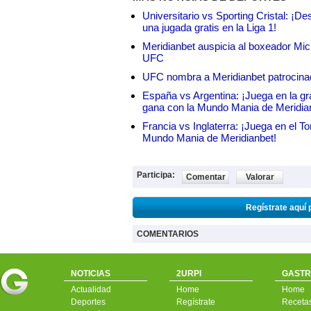
Universitario vs Sporting Cristal: ¡D
una jugada gratis en la Liga 1!
Meridianbet auspicia al boxeador Micha
UFC
UFC nombra a Meridianbet patrocinado
España vs Argentina: ¡Juega en la gra
gana con la Mundo Mania de Meridia
Francia vs Inglaterra: ¡Juega en el T
Mundo Mania de Meridianbet!
Participa:
Comentar
Valorar
Regístrate aquí 
COMENTARIOS
NOTICIAS
2URPI
GASTR
Actualidad
Home
Home
Deportes
Regístrate
Receta