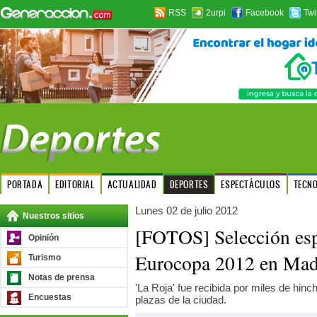
RSS
2urpi
Facebook
Twi
PORTADA
EDITORIAL
ACTUALIDAD
DEPORTES
ESPECTÁCULOS
TECN
Lunes 02 de julio 2012
Nuestros sitios
[FOTOS] Selección esp
Opinión
Eurocopa 2012 en Mad
Turismo
Notas de prensa
'La Roja' fue recibida por miles de hinch
Encuestas
plazas de la ciudad.