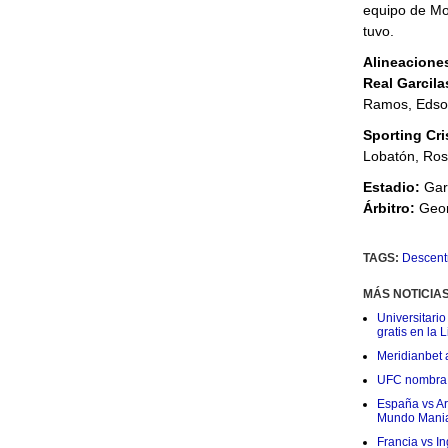
equipo de Mo
tuvo.
Alineacione
Real Garcila
Ramos, Edson
Sporting Cri
Lobatón, Ros
Estadio:
Garc
Árbitro:
Geor
TAGS:
Descent
MÁS NOTICIA
Universitario
gratis en la L
Meridianbet a
UFC nombra a
España vs Arg
Mundo Mania
Francia vs I