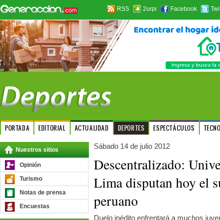
RSS
2urpi
Facebook
Twi
PORTADA
EDITORIAL
ACTUALIDAD
DEPORTES
ESPECTÁCULOS
TECN
Sábado 14 de julio 2012
Nuestros sitios
Descentralizado: Unive
Opinión
Lima disputan hoy el s
Turismo
Notas de prensa
peruano
Encuestas
Duelo inédito enfrentará a muchos juve