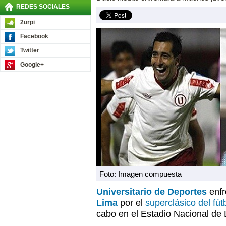
REDES SOCIALES
2urpi
Facebook
Twitter
Google+
Foto: Imagen compuesta
Universitario de Deportes
enfr
Lima
por el
superclásico del fú
cabo en el Estadio Nacional de 