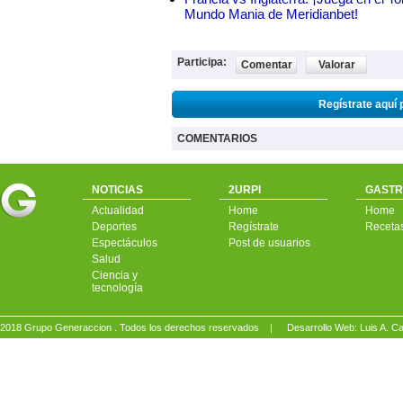
Mundo Mania de Meridianbet!
Participa:
Comentar
Valorar
Regístrate aquí 
COMENTARIOS
NOTICIAS
2URPI
GASTR
Actualidad
Home
Home
Deportes
Regístrate
Receta
Espectáculos
Post de usuarios
Salud
Ciencia y
tecnología
2018 Grupo Generaccion . Todos los derechos reservados |
Desarrollo Web: Luis A.