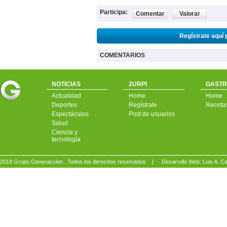
Participa:
Comentar
Valorar
Regístrate aquí 
COMENTARIOS
NOTICIAS
2URPI
GASTR
Actualidad
Home
Home
Deportes
Regístrate
Receta
Espectáculos
Post de usuarios
Salud
Ciencia y
tecnología
2018 Grupo Generaccion . Todos los derechos reservados |
Desarrollo Web: Luis A.