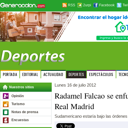
RSS
2urpi
Facebook
Twi
PORTADA
EDITORIAL
ACTUALIDAD
DEPORTES
ESPECTÁCULOS
TECN
Lunes 16 de julio 2012
Nuestros sitios
Radamel Falcao se enfu
Opinión
Real Madrid
Turismo
Notas de prensa
Sudamericano estaría bajo las órdenes
Encuestas