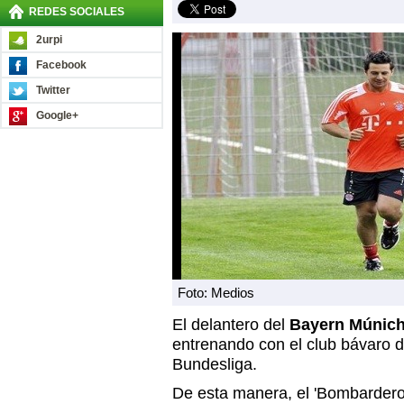
REDES SOCIALES
2urpi
Facebook
Twitter
Google+
Foto: Medios
El delantero del
Bayern Múnic
entrenando con el club bávaro de
Bundesliga.
De esta manera, el 'Bombardero