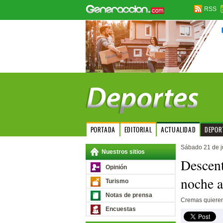
RSS
PORTADA
EDITORIAL
ACTUALIDAD
DEPOR
Sábado 21 de j
Nuestros sitios
Descent
Opinión
noche a
Turismo
Notas de prensa
Cremas quieren
Encuestas