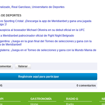
ralizado
,
Real Garcilaso
,
Universitario de Deportes
S DE DEPORTES
 vs Sporting Cristal: ¡Descarga la app de Meridianbet y gana una jugada
iga 1!
uspicia al boxeador Michael Oliveira en su debut oficial en la UFC
 Meridianbet patrocinador oficial de Fight Night Belgrado
entina: ¡Juega en la gran final del Torneo de selecciones y gana con la
 de Meridianbet!
nglaterra: ¡Juega en el Torneo de selecciones y gana con la Mundo Mania de
omentar
Valorar
Regístrate aquí para participar
OS
0 comentarios
PI
GASTRONOMÍA
RADIO G
N
me
Home
Radio
mi