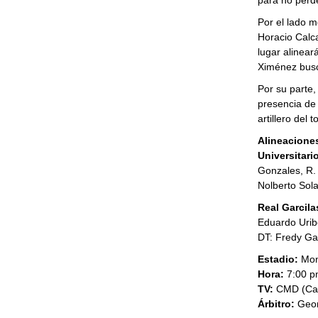
para no perder
Por el lado m
Horacio Calca
lugar alinear
Ximénez busc
Por su parte,
presencia de
artillero del
Alineacione
Universitario
Gonzales, R.
Nolberto Sol
Real Garcila
Eduardo Urib
DT: Fredy Ga
Estadio:
Mon
Hora:
7:00 p
TV:
CMD (Ca
Árbitro:
Geor