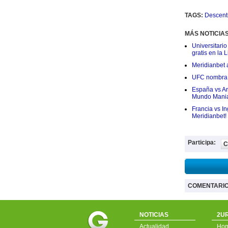
TAGS:
Descent
MÁS NOTICIA
Universitario
gratis en la L
Meridianbet a
UFC nombra a
España vs Arg
Mundo Mania
Francia vs I
Meridianbet!
Participa:
C
COMENTARI
NOTICIAS
2UR
Actualidad
Ho