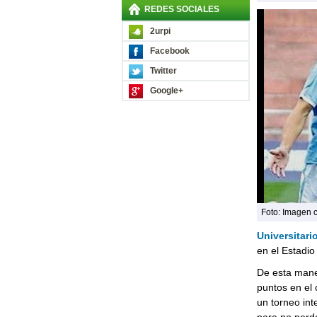
REDES SOCIALES
2urpi
Facebook
Twitter
Google+
Foto: Imagen 
Universitari
en el Estadi
De esta maner
puntos en el
un torneo int