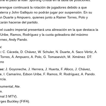
le el paso al líder Sporting Cristal en la tabla de posiciones.
erengue continuará la rotación de jugadores debido a que
terra y John Galliquio no podrán jugar por suspensión. En su
án Duarte y Ampuero, quienes junto a Rainer Torres, Polo y
arán hacerse del partido.
 el cuadro imperial presentará una alineación en la que destaca la
 Uribe, Ramos, Rodríguez y la cuota goleadora del máximo
 torneo, Andy Pando.
s:
:
C. Cáceda, D. Chávez, W. Schuler, N. Duarte, A. Saco Vértiz, A.
 Torres, Á. Ampuero, A. Polo, G. Tomasevich, M. Ximénez. DT:
ano
so:
J. Goyoneche, J. Herrera, J. Huerta, F. Alloco, J. Chávez,
e, I. Camarino, Edson Uribe, F. Ramos, R. Rodríguez, A. Pando.
rcía.
umental, Ate.
m.
nal 3
MTV
).
ges Buckley (
FIFA
).