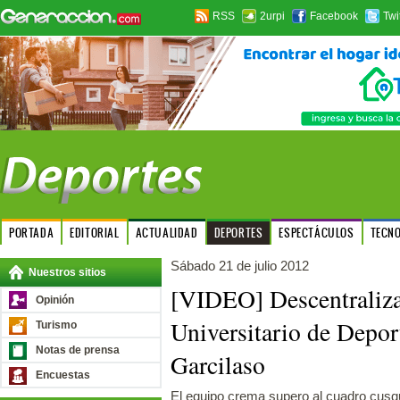
RSS
2urpi
Facebook
Twi
PORTADA
EDITORIAL
ACTUALIDAD
DEPORTES
ESPECTÁCULOS
TECN
Sábado 21 de julio 2012
Nuestros sitios
[VIDEO] Descentraliz
Opinión
Universitario de Depor
Turismo
Notas de prensa
Garcilaso
Encuestas
El equipo crema supero al cuadro cusq