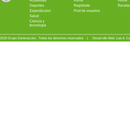
Actualidad
Home
Home
Deportes
Regístrate
Receta
Espectáculos
Post de usuarios
Salud
Ciencia y
tecnología
2018 Grupo Generaccion . Todos los derechos reservados |
Desarrollo Web: Luis A.