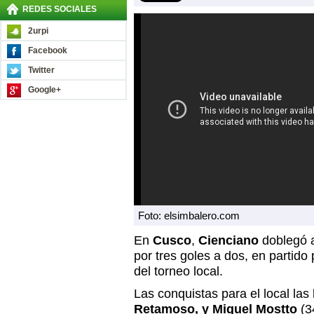
REDES SOCIALES
2urpi
Facebook
Twitter
Google+
Foto: elsimbalero.com
En
Cusco
,
Cienciano
doblegó 
por tres goles a dos, en partid
del torneo local.
Las conquistas para el local las
Retamoso, y Miguel Mostto
(3