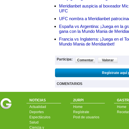
Meridianbet auspicia al boxeador Micha
UFC
UFC nombra a Meridianbet patrocinado
España vs Argentina: ¡Juega en la gra
gana con la Mundo Mania de Meridia
Francia vs Inglaterra: ¡Juega en el T
Mundo Mania de Meridianbet!
Participa:
Comentar
Valorar
Regístrate aquí 
COMENTARIOS
NOTICIAS
2URPI
GASTR
Actualidad
Home
Home
Deportes
Regístrate
Receta
Espectáculos
Post de usuarios
Salud
Ciencia y