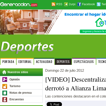
RSS
2urpi
Facebook
Twi
PORTADA
EDITORIAL
ACTUALIDAD
DEPORTES
ESPECTÁCULOS
TECN
Domingo 22 de julio 2012
Nuestros sitios
[VIDEO] Descentraliz
Opinión
derrotó a Alianza Lima
Turismo
Notas de prensa
Las contenciones destacaron en el cote
Encuestas