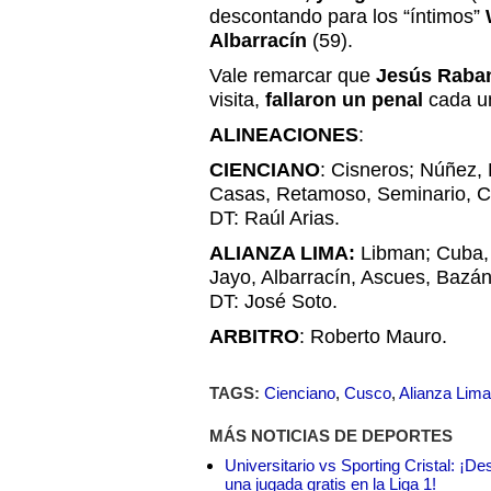
descontando para los “íntimos”
Albarracín
(59).
Vale remarcar que
Jesús Raba
visita,
fallaron un penal
cada u
ALINEACIONES
:
CIENCIANO
: Cisneros; Núñez, P
Casas, Retamoso, Seminario, Co
DT: Raúl Arias.
ALIANZA LIMA:
Libman; Cuba, 
Jayo, Albarracín, Ascues, Bazán
DT: José Soto.
ARBITRO
: Roberto Mauro.
TAGS:
Cienciano
,
Cusco
,
Alianza Lima
MÁS NOTICIAS DE DEPORTES
Universitario vs Sporting Cristal: ¡D
una jugada gratis en la Liga 1!