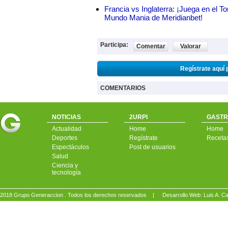
Francia vs Inglaterra: ¡Juega en el T
Mundo Mania de Meridianbet!
Participa:
Comentar
Valorar
Regístrate aquí 
COMENTARIOS
NOTICIAS
2URPI
GASTR
Actualidad
Home
Home
Deportes
Regístrate
Receta
Espectáculos
Post de usuarios
Salud
Ciencia y
tecnología
2018 Grupo Generaccion . Todos los derechos reservados |
Desarrollo Web: Luis A.