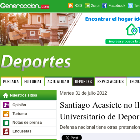
RSS
2urpi
Facebook
Twi
PORTADA
EDITORIAL
ACTUALIDAD
DEPORTES
ESPECTÁCULOS
TECN
Martes 31 de julio 2012
Nuestros sitios
Santiago Acasiete no l
Opinión
Universitario de Depor
Turismo
Notas de prensa
Defensa nacional tiene otras pretension
Encuestas