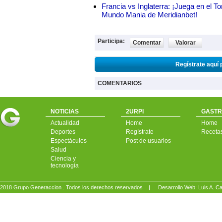
Francia vs Inglaterra: ¡Juega en el T
Mundo Mania de Meridianbet!
Participa:
Comentar
Valorar
Regístrate aquí 
COMENTARIOS
NOTICIAS
2URPI
GASTR
Actualidad
Home
Home
Deportes
Regístrate
Receta
Espectáculos
Post de usuarios
Salud
Ciencia y
tecnología
2018 Grupo Generaccion . Todos los derechos reservados |
Desarrollo Web: Luis A.