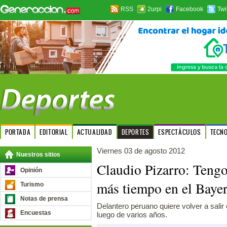
RSS
2urpi
Facebook
Twi
PORTADA
EDITORIAL
ACTUALIDAD
DEPORTES
ESPECTÁCULOS
TECN
Viernes 03 de agosto 2012
Nuestros sitios
Claudio Pizarro: Teng
Opinión
más tiempo en el Baye
Turismo
Notas de prensa
Delantero peruano quiere volver a salir
Encuestas
luego de varios años.