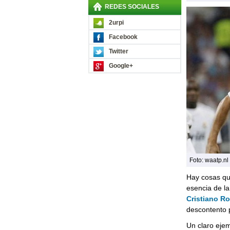
REDES SOCIALES
2urpi
Facebook
Twitter
Google+
Foto: waatp.nl
Hay cosas que
esencia de la
Cristiano R
descontento p
Un claro ejem