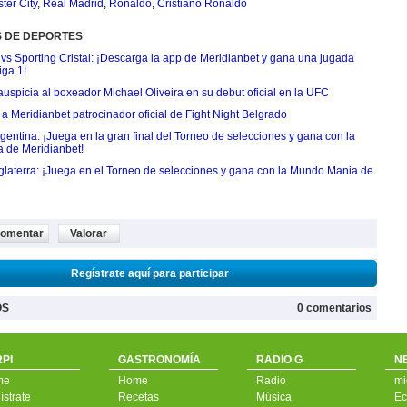
er City
,
Real Madrid
,
Ronaldo
,
Cristiano Ronaldo
S DE DEPORTES
 vs Sporting Cristal: ¡Descarga la app de Meridianbet y gana una jugada
iga 1!
uspicia al boxeador Michael Oliveira en su debut oficial en la UFC
 Meridianbet patrocinador oficial de Fight Night Belgrado
entina: ¡Juega en la gran final del Torneo de selecciones y gana con la
 de Meridianbet!
nglaterra: ¡Juega en el Torneo de selecciones y gana con la Mundo Mania de
omentar
Valorar
Regístrate aquí para participar
OS
0 comentarios
PI
GASTRONOMÍA
RADIO G
N
me
Home
Radio
mi
strate
Recetas
Música
Ec