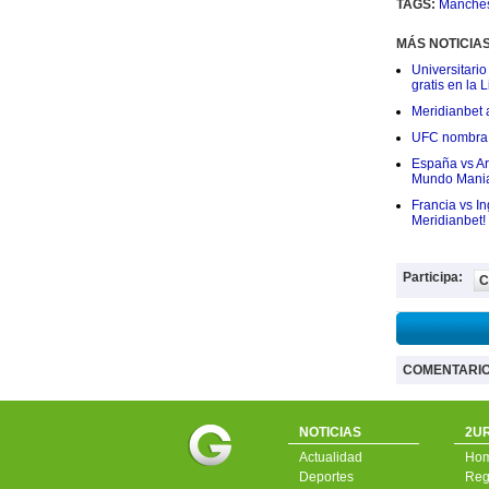
TAGS:
Manchest
MÁS NOTICIA
Universitario
gratis en la L
Meridianbet a
UFC nombra a
España vs Arg
Mundo Mania
Francia vs I
Meridianbet!
Participa:
C
COMENTARI
NOTICIAS
2UR
Actualidad
Ho
Deportes
Regí