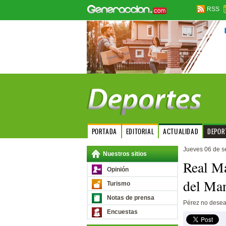
RSS
PORTADA
EDITORIAL
ACTUALIDAD
DEPOR
Jueves 06 de s
Nuestros sitios
Real Ma
Opinión
del Man
Turismo
Notas de prensa
Pérez no desea 
Encuestas