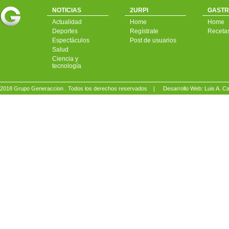
NOTICIAS
2URPI
GASTR
Actualidad
Home
Home
Deportes
Regístrate
Receta
Espectáculos
Post de usuarios
Salud
Ciencia y
tecnología
2018 Grupo Generaccion . Todos los derechos reservados |
Desarrollo Web: Luis A.