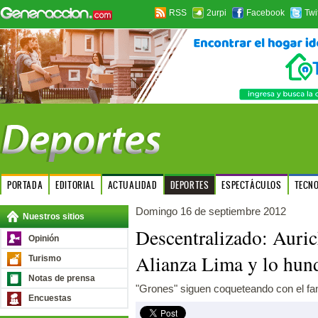
RSS
2urpi
Facebook
Twi
PORTADA
EDITORIAL
ACTUALIDAD
DEPORTES
ESPECTÁCULOS
TECN
Domingo 16 de septiembre 2012
Nuestros sitios
Descentralizado: Auric
Opinión
Alianza Lima y lo hund
Turismo
Notas de prensa
"Grones" siguen coqueteando con el fa
Encuestas