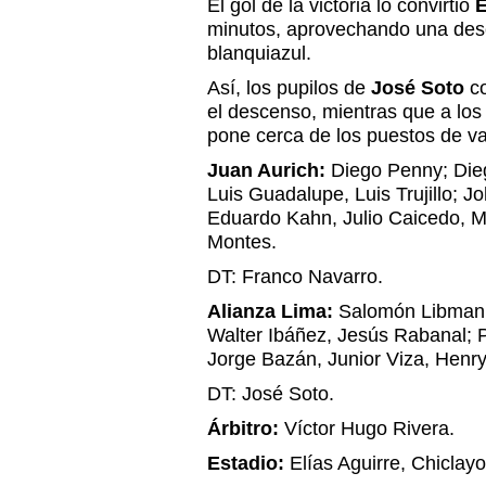
El gol de la victoria lo convirtió
E
minutos, aprovechando una des
blanquiazul.
Así, los pupilos de
José Soto
co
el descenso, mientras que a lo
pone cerca de los puestos de v
Juan Aurich
:
Diego Penny; Dieg
Luis Guadalupe, Luis Trujillo; J
Eduardo Kahn, Julio Caicedo, M
Montes.
DT: Franco Navarro.
Alianza Lima
:
Salomón Libman;
Walter Ibáñez, Jesús Rabanal; P
Jorge Bazán, Junior Viza, Henry
DT: José Soto.
Árbitro:
Víctor Hugo Rivera.
Estadio:
Elías Aguirre, Chiclayo