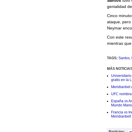
Santos
tuvo 
genialidad d
Cinco minuto
ataque, pero 
Neymar encon
Con este resu
mientras que 
TAGS:
Santos
,
MÁS NOTICIA
Universitario
gratis en la L
Meridianbet a
UFC nombra a
España vs Arg
Mundo Mania
Francia vs I
Meridianbet!
Participa: