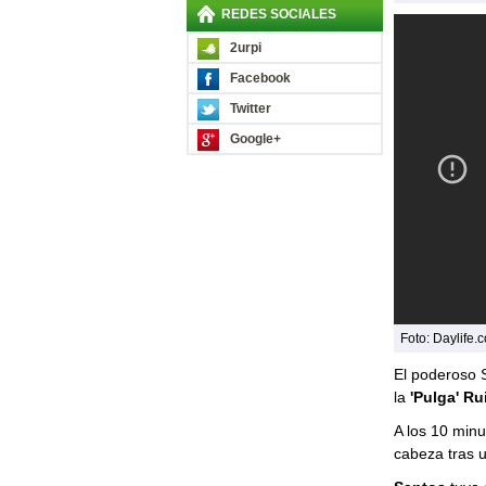
REDES SOCIALES
2urpi
Facebook
Twitter
Google+
Foto: Daylife.
El poderoso 
la
'Pulga' Ru
A los 10 min
cabeza tras 