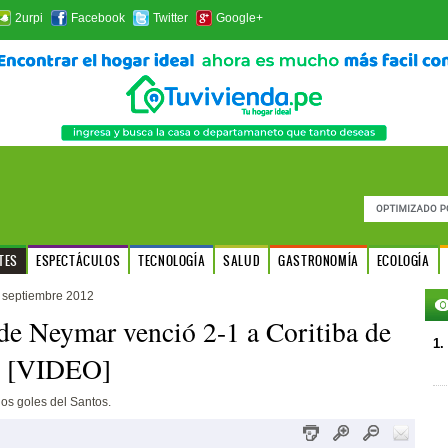
2urpi
Facebook
Twitter
Google+
TES
ESPECTÁCULOS
TECNOLOGÍA
SALUD
GASTRONOMÍA
ECOLOGÍA
 septiembre 2012
de Neymar venció 2-1 a Coritiba de
1.
z [VIDEO]
os goles del Santos.