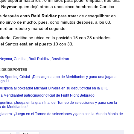
que esperar hasta los 70 minutos para poder empatar, tras una
e
Neymar
, quien dejó atrás a unos cinco hombres de Coritiba.
s después entró
Raúl Ruidíaz
para tratar de desequilibrar en
no sirvió de mucho, pues, ocho minutos después, a los 83,
tró un rebote y marcó el segundo.
ltado, Coritiba se ubica en la posición 15 con 28 unidades,
el Santos está en el puesto 10 con 33.
Neymar
,
Coritiba
,
Raúl Ruidíaz
,
Brasileirao
S DE DEPORTES
 vs Sporting Cristal: ¡Descarga la app de Meridianbet y gana una jugada
iga 1!
uspicia al boxeador Michael Oliveira en su debut oficial en la UFC
 Meridianbet patrocinador oficial de Fight Night Belgrado
entina: ¡Juega en la gran final del Torneo de selecciones y gana con la
 de Meridianbet!
nglaterra: ¡Juega en el Torneo de selecciones y gana con la Mundo Mania de