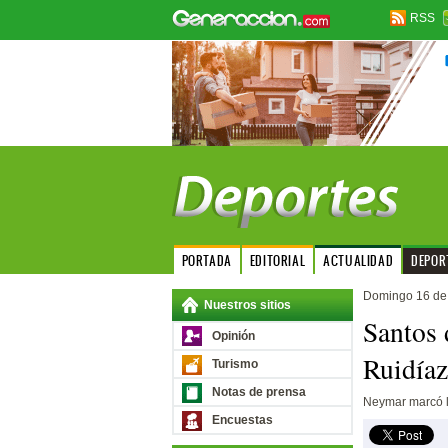
RSS
PORTADA
EDITORIAL
ACTUALIDAD
DEPOR
Domingo 16 de
Nuestros sitios
Santos 
Opinión
Ruidía
Turismo
Notas de prensa
Neymar marcó l
Encuestas