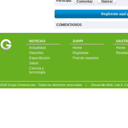
Participa:
Comentar
Valorar
Regístrate aquí 
COMENTARIOS
NOTICIAS
2URPI
GASTR
Actualidad
Home
Home
Deportes
Regístrate
Receta
Espectáculos
Post de usuarios
Salud
Ciencia y
tecnología
2018 Grupo Generaccion . Todos los derechos reservados |
Desarrollo Web: Luis A.