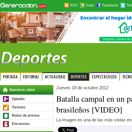
RSS
2urpi
Facebook
Twi
PORTADA
EDITORIAL
ACTUALIDAD
DEPORTES
ESPECTÁCULOS
TECN
Jueves 18 de octubre 2012
Nuestros sitios
Batalla campal en un p
Opinión
brasileños [VIDEO]
Turismo
Notas de prensa
La imagen es una de las más vistas e
Encuestas