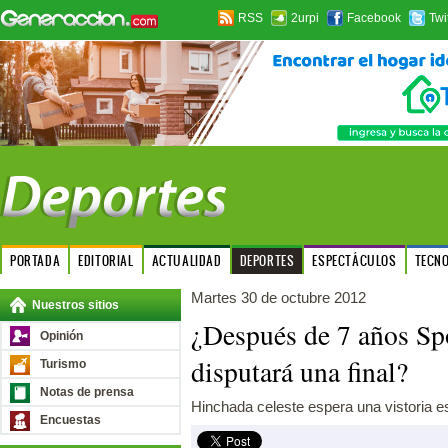
RSS
2urpi
Facebook
Twi
PORTADA
EDITORIAL
ACTUALIDAD
DEPORTES
ESPECTÁCULOS
TECN
Martes 30 de octubre 2012
Nuestros sitios
¿Después de 7 años Spo
Opinión
disputará una final?
Turismo
Notas de prensa
Hinchada celeste espera una vistoria e
Encuestas