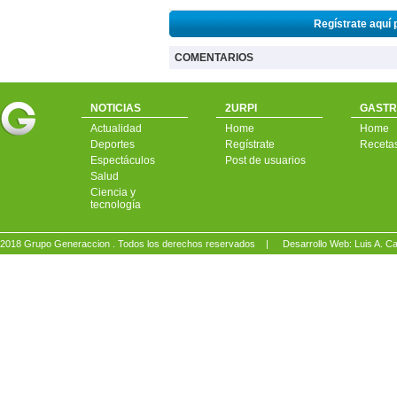
Regístrate aquí 
COMENTARIOS
NOTICIAS
2URPI
GASTR
Actualidad
Home
Home
Deportes
Regístrate
Receta
Espectáculos
Post de usuarios
Salud
Ciencia y
tecnología
2018 Grupo Generaccion . Todos los derechos reservados |
Desarrollo Web: Luis A.