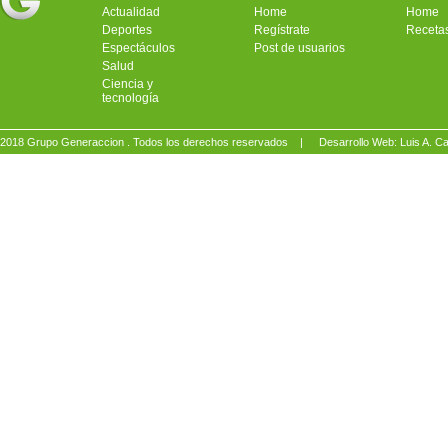
Actualidad
Home
Home
Deportes
Regístrate
Receta
Espectáculos
Post de usuarios
Salud
Ciencia y
tecnología
2018 Grupo Generaccion . Todos los derechos reservados |
Desarrollo Web: Luis A.