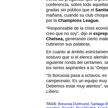
conferencia, sobre todo aquellas
gradas sin público que el
Santi
mañana, cuando su club choque
por la
Champions League.
“Responsable de la crisis econ
creo que no soy”, dijo el
exprepa
Chelsea,
generando cierto males
cubrieron sus palabras.
En cuanto al ámbito estrictament
sostuvo que si el elenco alemán 
siguiente ronda del certamen, 
los serios aspirantes a la “Orejo
“Si Borussia pasa a octavos, es
campeonato. Es un equipo muy
Debemos estar muy atentos”, se
Líbero
.
TAGS:
Borussia Dortmund
,
Santiago 
española
,
España
,
Real Madrid
,
José M