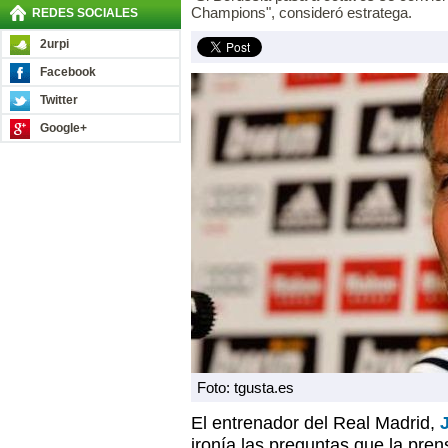
Champions", consideró estratega.
REDES SOCIALES
2urpi
Facebook
Twitter
Google+
Foto: tgusta.es
El entrenador del Real Madrid,
ironía las preguntas que la pren