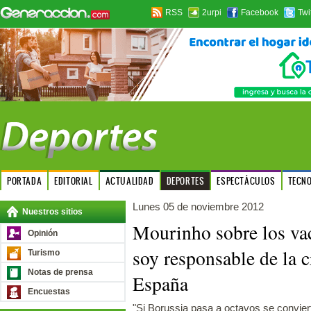
RSS
2urpi
Facebook
Twi
PORTADA
EDITORIAL
ACTUALIDAD
DEPORTES
ESPECTÁCULOS
TECN
Lunes 05 de noviembre 2012
Nuestros sitios
Mourinho sobre los va
Opinión
soy responsable de la 
Turismo
Notas de prensa
España
Encuestas
"Si Borussia pasa a octavos se convier