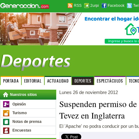
RSS
2urpi
Facebook
Twi
PORTADA
EDITORIAL
ACTUALIDAD
DEPORTES
ESPECTÁCULOS
TECN
Lunes 26 de noviembre 2012
Nuestros sitios
Suspenden permiso de 
Opinión
Tevez en Inglaterra
Turismo
Notas de prensa
El 'Apache' no podra conducir por un bu
Encuestas