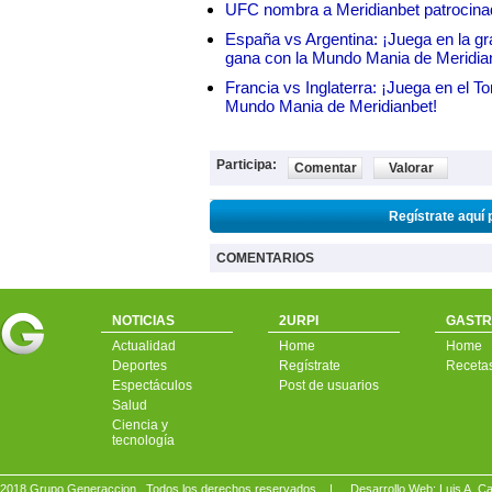
UFC nombra a Meridianbet patrocinado
España vs Argentina: ¡Juega en la gra
gana con la Mundo Mania de Meridia
Francia vs Inglaterra: ¡Juega en el T
Mundo Mania de Meridianbet!
Participa:
Comentar
Valorar
Regístrate aquí 
COMENTARIOS
NOTICIAS
2URPI
GASTR
Actualidad
Home
Home
Deportes
Regístrate
Receta
Espectáculos
Post de usuarios
Salud
Ciencia y
tecnología
2018 Grupo Generaccion . Todos los derechos reservados |
Desarrollo Web: Luis A.