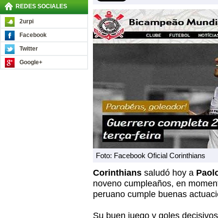
REDES SOCIALES
2urpi
Facebook
Twitter
Google+
Foto: Facebook Oficial Corinthians
Corinthians
saludó hoy a
Paol
noveno cumpleaños, en momento
peruano cumple buenas actuacio
Su buen juego y goles decisivos 