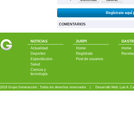
Regístrate aquí 
COMENTARIOS
NOTICIAS
2URPI
GASTR
Actualidad
Home
Home
Deportes
Regístrate
Receta
Espectáculos
Post de usuarios
Salud
Ciencia y
tecnología
2018 Grupo Generaccion . Todos los derechos reservados |
Desarrollo Web: Luis A.