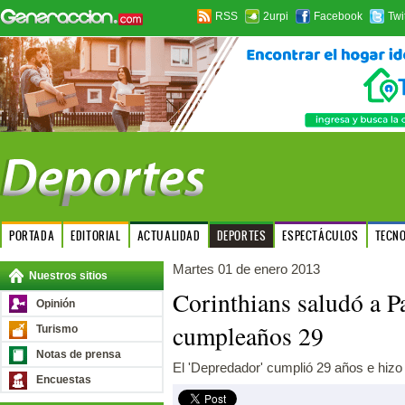
RSS
2urpi
Facebook
Twi
PORTADA
EDITORIAL
ACTUALIDAD
DEPORTES
ESPECTÁCULOS
TECN
Martes 01 de enero 2013
Nuestros sitios
Corinthians saludó a P
Opinión
cumpleaños 29
Turismo
Notas de prensa
El 'Depredador' cumplió 29 años e hizo h
Encuestas