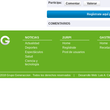
Participa:
Comentar
Valorar
Regístrate aquí 
COMENTARIOS
NOTICIAS
2URPI
GASTR
Actualidad
Home
Home
Deportes
Regístrate
Receta
Espectáculos
Post de usuarios
Salud
Ciencia y
tecnología
2018 Grupo Generaccion . Todos los derechos reservados |
Desarrollo Web: Luis A.