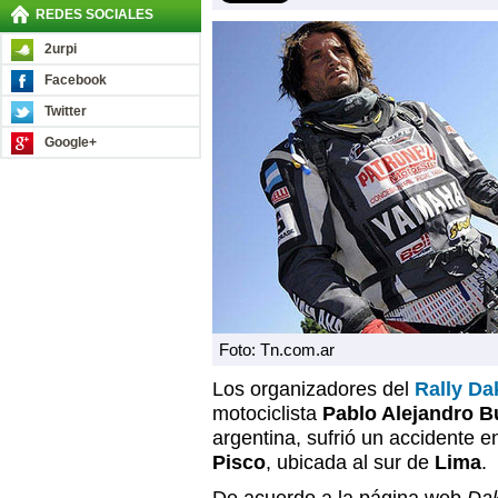
REDES SOCIALES
2urpi
Facebook
Twitter
Google+
Foto: Tn.com.ar
Los organizadores del
Rally Da
motociclista
Pablo Alejandro B
argentina, sufrió un accidente en
Pisco
, ubicada al sur de
Lima
.