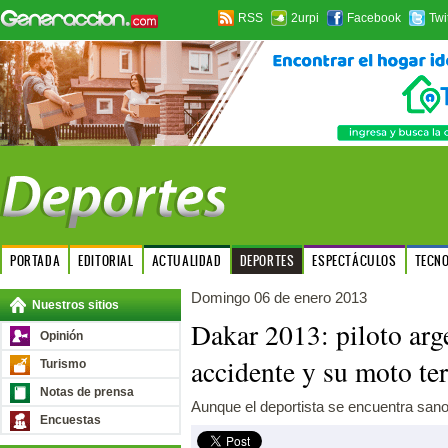
RSS
2urpi
Facebook
Twi
PORTADA
EDITORIAL
ACTUALIDAD
DEPORTES
ESPECTÁCULOS
TECN
Domingo 06 de enero 2013
Nuestros sitios
Dakar 2013: piloto arg
Opinión
accidente y su moto te
Turismo
Notas de prensa
Aunque el deportista se encuentra sano
Encuestas