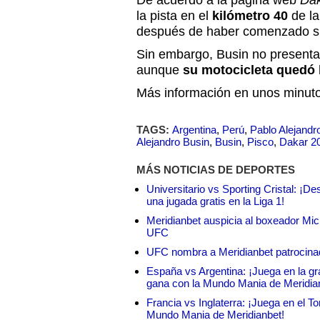
De acuerdo a la página web
Da
la pista en el
kilómetro 40
de la
después de haber comenzado su
Sin embargo, Busin no presenta
aunque
su motocicleta quedó
Más información en unos minuto
TAGS:
Argentina
,
Perú
,
Pablo Alejandr
Alejandro Busin
,
Busin
,
Pisco
,
Dakar 2
MÁS NOTICIAS DE DEPORTES
Universitario vs Sporting Cristal: ¡D
una jugada gratis en la Liga 1!
Meridianbet auspicia al boxeador Micha
UFC
UFC nombra a Meridianbet patrocinado
España vs Argentina: ¡Juega en la gra
gana con la Mundo Mania de Meridia
Francia vs Inglaterra: ¡Juega en el T
Mundo Mania de Meridianbet!