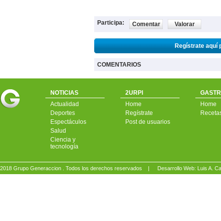
Participa:
Comentar
Valorar
Regístrate aquí 
COMENTARIOS
NOTICIAS
2URPI
GASTR
Actualidad
Home
Home
Deportes
Regístrate
Receta
Espectáculos
Post de usuarios
Salud
Ciencia y
tecnología
2018 Grupo Generaccion . Todos los derechos reservados |
Desarrollo Web: Luis A.