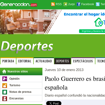
RSS
2urpi
Facebook
Twi
PORTADA
EDITORIAL
ACTUALIDAD
DEPORTES
ESPECTÁCULOS
TECN
Jueves 10 de enero 2013
Nuestros sitios
Paolo Guerrero es bras
Opinión
española
Turismo
Notas de prensa
Diario español confundió la nacionalidad
Encuestas