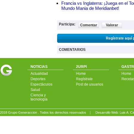
Francia vs Inglaterra: ¡Juega en el T
Mundo Mania de Meridianbet!
Participa:
Comentar
Valorar
Regístrate aquí 
COMENTARIOS
NOTICIAS
2URPI
GASTR
Actualidad
Home
Home
Deportes
Regístrate
Receta
Espectáculos
Post de usuarios
Salud
Ciencia y
tecnología
2018 Grupo Generaccion . Todos los derechos reservados |
Desarrollo Web: Luis A.