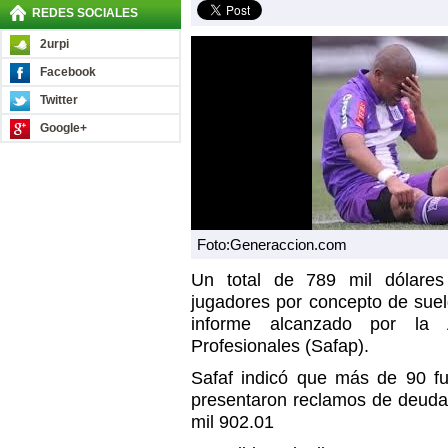
REDES SOCIALES
2urpi
Facebook
Twitter
Google+
Foto:Generaccion.com
Un total de 789 mil dólare
jugadores por concepto de suel
informe alcanzado por la A
Profesionales (Safap).
Safaf indicó que más de 90 fut
presentaron reclamos de deudas
mil 902.01