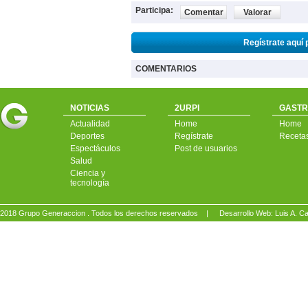
Participa:
Comentar
Valorar
Regístrate aquí 
COMENTARIOS
NOTICIAS
2URPI
GASTR
Actualidad
Home
Home
Deportes
Regístrate
Receta
Espectáculos
Post de usuarios
Salud
Ciencia y
tecnología
2018 Grupo Generaccion . Todos los derechos reservados |
Desarrollo Web: Luis A.