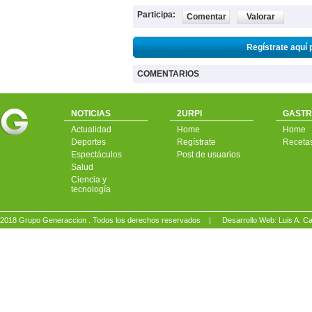
Participa:
Comentar
Valorar
Regístrate aquí 
COMENTARIOS
NOTICIAS
2URPI
GASTR
Actualidad
Home
Home
Deportes
Regístrate
Receta
Espectáculos
Post de usuarios
Salud
Ciencia y
tecnología
2018 Grupo Generaccion . Todos los derechos reservados |
Desarrollo Web: Luis A.