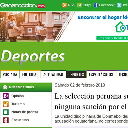
RSS
2urpi
Facebook
Twi
PORTADA
EDITORIAL
ACTUALIDAD
DEPORTES
ESPECTÁCULOS
TECN
Sábado 02 de febrero 2013
Nuestros sitios
La selección peruana s
Opinión
ninguna sanción por e
Turismo
Notas de prensa
La unidad disciplinaria de Conmebol de
Encuestas
acusación ecuatoriana, no corresponde 