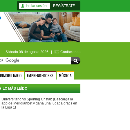
Iniciar sesión
REGÍSTRATE
Sábado 08 de agosto 2026 |
Contáctenos
INMOBILIARIO
EMPRENDEDORES
MÚSICA
LO MÁS LEÍDO
Universitario vs Sporting Cristal: ¡Descarga la
app de Meridianbet y gana una jugada gratis en
la Liga 1!