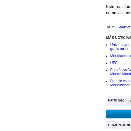
Este resultad
como visitant
TAGS:
Shakhta
MÁS NOTICIA
Universitario
gratis en la L
Meridianbet a
UFC nombra a
España vs Arg
Mundo Mania
Francia vs I
Meridianbet!
Participa:
C
COMENTARI