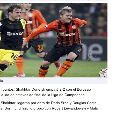
ial
on puntos. Shakhtar Donetsk empató 2-2 con el Borussia
la ida de octavos de final de la Liga de Campeones.
 Shakhtar llegaron por obra de Dario Srna y Douglas Costa,
 el Dortmund hizo lo propio con Robert Lewandowski y Mats