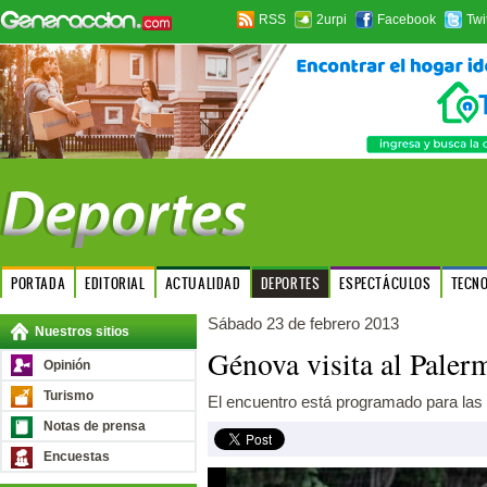
RSS
2urpi
Facebook
Twi
PORTADA
EDITORIAL
ACTUALIDAD
DEPORTES
ESPECTÁCULOS
TECN
Sábado 23 de febrero 2013
Nuestros sitios
Génova visita al Palerm
Opinión
Turismo
El encuentro está programado para las 
Notas de prensa
Encuestas