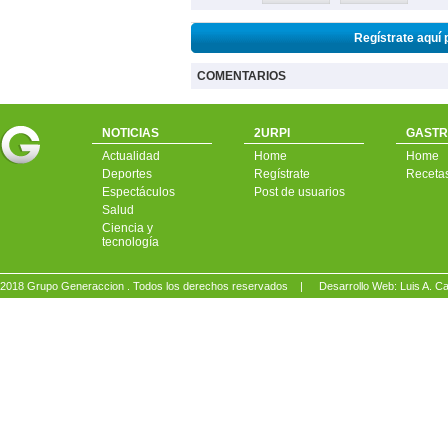
Regístrate aquí 
COMENTARIOS
NOTICIAS
2URPI
GASTR
Actualidad
Home
Home
Deportes
Regístrate
Receta
Espectáculos
Post de usuarios
Salud
Ciencia y
tecnología
2018 Grupo Generaccion . Todos los derechos reservados |
Desarrollo Web: Luis A.