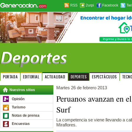
RSS
2urpi
Facebook
Twi
PORTADA
EDITORIAL
ACTUALIDAD
DEPORTES
ESPECTÁCULOS
TECN
Martes 26 de febrero 2013
Nuestros sitios
Peruanos avanzan en e
Opinión
Surf
Turismo
Notas de prensa
La competencia se viene llevando a cab
Encuestas
Miraflores.