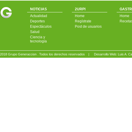
NOTICIAS
2URPI
GASTR
Actualidad
Home
Home
Deportes
Regístrate
Receta
Espectáculos
Post de usuarios
Salud
Ciencia y
tecnología
2018 Grupo Generaccion . Todos los derechos reservados |
Desarrollo Web: Luis A.