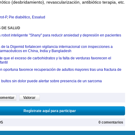
rótico (desbridamiento), revascularización, antibiótico terapia, etc.
ot-P
,
Pie diabético
,
Essalud
S DE SALUD
 robot inteligente "Shany" para reducir ansiedad y depresión en pacientes
 de la Digemid fortalecen vigilancia internacional con inspecciones a
 farmacéuticos en China, India y Bangladesh
e que el exceso de carbohidratos y la falta de verduras favorecen el
antil
ón oportuna favorece recuperación de adultos mayores tras una fractura de
 bultos sin dolor puede alertar sobre presencia de un sarcoma
omentar
Valorar
Regístrate aquí para participar
OS
0 comentarios