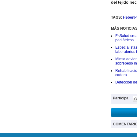
del tejido nec
TAGS:
HebertPr
MÁS NOTICIA
EsSalud crea
pediátricos
Especialistas
laboratorios
Minsa adviert
sobrepeso inf
Rehabilitaci
cadera
Detección de
Participa:
C
COMENTARI