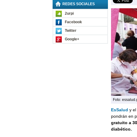
REDES SOCIALES
2urpi
Facebook
Twitter
Google+
Foto: essalud
EsSalud
y e
pondrán en p
gratuito a 3
diabético.