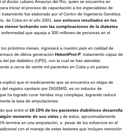
ó el doctor cubano Amaurys del Río, quien se encuentra en
para iniciar el proceso de capacitación a los especialistas de
 tratamiento fue elaborado por el Centro de Ingeniería Genética
gía de Cuba en el año 2001,
con exitosos resultados en los
ue vienen luchando con las complicaciones de la diabetes
a enfermedad que aqueja a 300 millones de personas en el
 los próximos meses, ingresará a nuestro país en calidad de
fármaco de última generación
HebertProt-P
, tratamiento capaz de
ra del pie diabético (UPD), con la cual se han atendido
mente a cerca de veinte mil pacientes en Cuba y en países
ta explicó que el medicamento que se encuentra en etapa de
 del registro sanitario por DIGEMID, es un inductor de
 que ha logrado curar heridas muy complejas, logrando reducir
mente la tasa de amputaciones.
ás que entre el
10-15% de los pacientes diabéticos desarrolla
algún momento de sus vidas
y de éstos, aproximadamente
15% termina en una amputación, a pesar de los esfuerzos en el
radicional con el manejo de estas lesiones que incluyen remoción