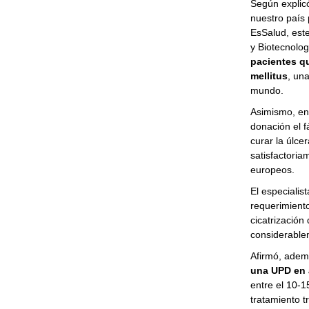
Según explic
nuestro país 
EsSalud, este
y Biotecnolo
pacientes q
mellitus
, un
mundo.
Asimismo, en
donación el 
curar la úlce
satisfactoria
europeos.
El especialis
requerimiento
cicatrización
considerable
Afirmó, adem
una UPD en 
entre el 10-
tratamiento t