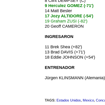
8 Clint DEMPSEY (C)
9 Herculez GOMEZ (-71')
14 Matt Besler
17 Jozy ALTIDORE (-54')
19 Graham ZUSI (-82')
20 Geoff CAMERON
INGRESARON
11 Brek Shea (+82')
13 Brad DAVIS (+71')
18 Eddie JOHNSON (+54')
ENTRENADOR
Jürgen KLINSMANN (Alemania)
TAGS:
Estados Unidos
,
Mexico
,
Conc