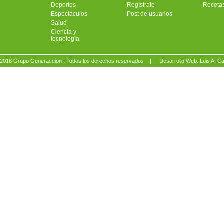
Deportes
Regístrate
Receta
Espectáculos
Post de usuarios
Salud
Ciencia y
tecnología
2018 Grupo Generaccion . Todos los derechos reservados |
Desarrollo Web: Luis A.