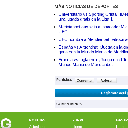
MÁS NOTICIAS DE DEPORTES
Universitario vs Sporting Cristal: ¡D
una jugada gratis en la Liga 1!
Meridianbet auspicia al boxeador Micha
UFC
UFC nombra a Meridianbet patrocinado
España vs Argentina: ¡Juega en la gra
gana con la Mundo Mania de Meridia
Francia vs Inglaterra: ¡Juega en el T
Mundo Mania de Meridianbet!
Participa:
Comentar
Valorar
Regístrate aquí 
COMENTARIOS
NOTICIAS
2URPI
GASTR
Actualidad
Home
Home