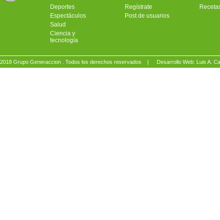
Deportes
Regístrate
Receta
Espectáculos
Post de usuarios
Salud
Ciencia y
tecnología
2018 Grupo Generaccion . Todos los derechos reservados |
Desarrollo Web: Luis A.