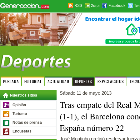
RSS
2urpi
Facebook
Twi
PORTADA
EDITORIAL
ACTUALIDAD
DEPORTES
ESPECTÁCULOS
TECN
Sábado 11 de mayo 2013
Nuestros sitios
Tras empate del Real M
Opinión
(1-1), el Barcelona con
Turismo
Notas de prensa
España número 22
Encuestas
José Moutinho prefirió resdervar fuerzas