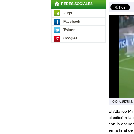
REDES SOCIALES
2urpi
Facebook
Twitter
Google+
Foto: Captura
El Atlético M
clasificó a l
con la escuad
en la final de