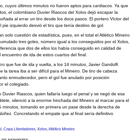
o, cuyos últimos minutos no fueron aptos para cardiacos. Ya que
tos, el colombiano Duvier Riascos del Xolos dejó escapar la
oñada al errar un tiro desde los doce pasos. El portero Víctor del
 pie izquierdo desvió el tiro que tenía destino de gol.
an solo cuestión de estadística, pues, en el total el Atlético Mineiro
cumulado tres goles, número igual a los conseguidos por el Xolos,
iferencia que dos de ellos los había conseguido en calidad de
l encuentro de ida de estos cuartos del final.
ro que fue de ida y vuelta, a los 14 minutos, Javier Gandolfi
 la tarea iba a ser difícil para el Mineiro. De tiro de cabeza
tanto enmudecedor, pero el gol fue anulado por posición
r el colegiado.
 Duvier Riascos, quien fallaría luego el penal y se negó de esa
lete, silenció a la enorme hinchada del Mineiro al marcar para el
25 minutos, tomando en primera un pase desde la derecha de
úñez. Concretando el empate que al final sería definitivo.
l
,
Copa Libertadores
,
Xolos
,
Atlético Mineiro