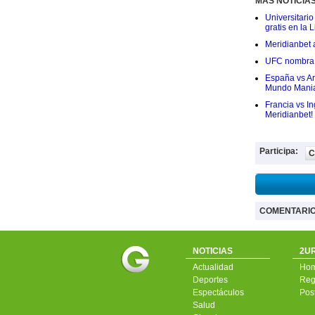
MÁS NOTICIA
Universitario
gratis en la L
Meridianbet a
UFC nombra a
España vs Arg
Mundo Mania
Francia vs I
Meridianbet!
Participa:
C
COMENTARI
NOTICIAS
2UR
Actualidad
Ho
Deportes
Regí
Espectáculos
Pos
Salud