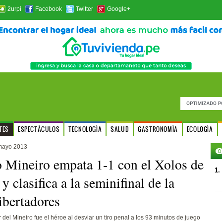
2urpi
Facebook
Twitter
Google+
TES
ESPECTÁCULOS
TECNOLOGÍA
SALUD
GASTRONOMÍA
ECOLOGÍA
mayo 2013
o Mineiro empata 1-1 con el Xolos de
1.
y clasifica a la seminifinal de la
bertadores
r del Mineiro fue el héroe al desviar un tiro penal a los 93 minutos de juego