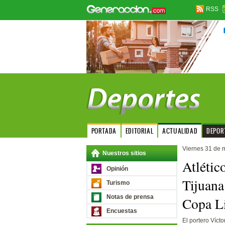
RSS
PORTADA
EDITORIAL
ACTUALIDAD
DEPOR
Viernes 31 de 
Nuestros sitios
Atlétic
Opinión
Tijuana 
Turismo
Notas de prensa
Copa Li
Encuestas
El portero Vícto