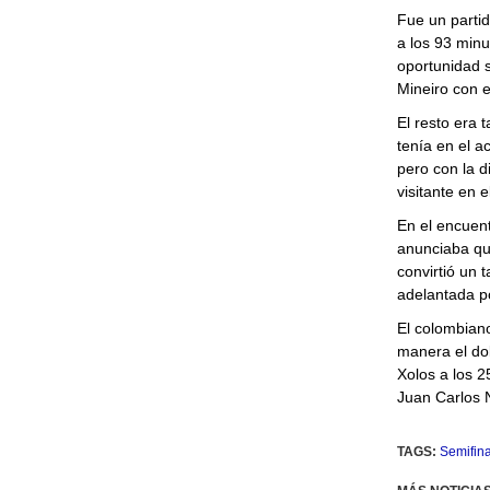
Fue un partid
a los 93 minu
oportunidad s
Mineiro con el
El resto era t
tenía en el a
pero con la d
visitante en e
En el encuent
anunciaba que
convirtió un 
adelantada po
El colombiano
manera el dob
Xolos a los 
Juan Carlos N
TAGS:
Semifina