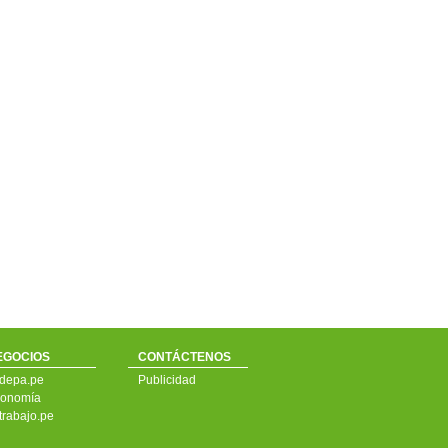
EGOCIOS
CONTÁCTENOS
depa.pe
Publicidad
onomía
trabajo.pe