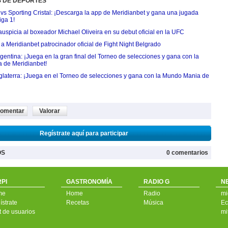
S DE DEPORTES
 vs Sporting Cristal: ¡Descarga la app de Meridianbet y gana una jugada
iga 1!
uspicia al boxeador Michael Oliveira en su debut oficial en la UFC
 Meridianbet patrocinador oficial de Fight Night Belgrado
entina: ¡Juega en la gran final del Torneo de selecciones y gana con la
 de Meridianbet!
nglaterra: ¡Juega en el Torneo de selecciones y gana con la Mundo Mania de
omentar
Valorar
Regístrate aquí para participar
OS
0 comentarios
PI
GASTRONOMÍA
RADIO G
N
me
Home
Radio
mi
strate
Recetas
Música
Ec
t de usuarios
mi