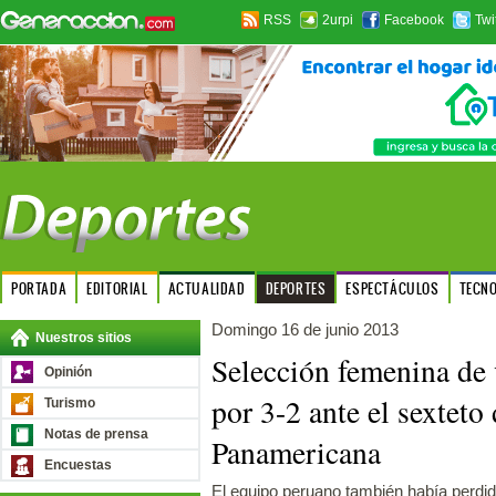
RSS
2urpi
Facebook
Twi
PORTADA
EDITORIAL
ACTUALIDAD
DEPORTES
ESPECTÁCULOS
TECN
Domingo 16 de junio 2013
Nuestros sitios
Selección femenina de 
Opinión
por 3-2 ante el sextet
Turismo
Notas de prensa
Panamericana
Encuestas
El equipo peruano también había perdid