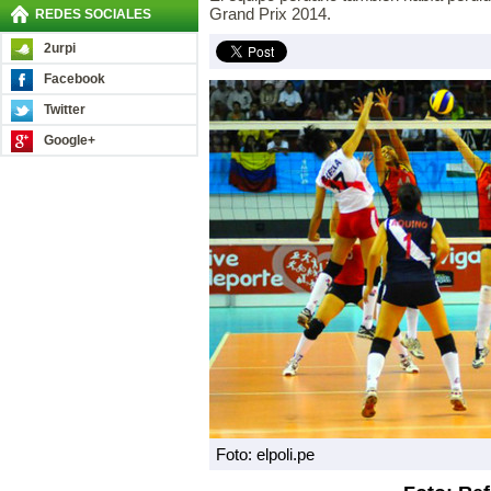
Grand Prix 2014.
REDES SOCIALES
2urpi
Facebook
Twitter
Google+
Foto: elpoli.pe