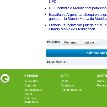
UFC
UFC nombra a Meridianbet patrocinado
España vs Argentina: ¡Juega en la gra
gana con la Mundo Mania de Meridia
Francia vs Inglaterra: ¡Juega en el T
Mundo Mania de Meridianbet!
Participa:
Comentar
Valorar
Regístrate aquí 
COMENTARIOS
NOTICIAS
2URPI
GASTR
Actualidad
Home
Home
Deportes
Regístrate
Receta
Espectáculos
Post de usuarios
Salud
Ciencia y
tecnología