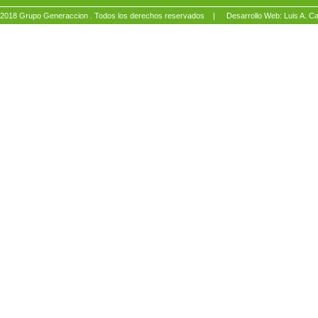
2018 Grupo Generaccion . Todos los derechos reservados |
Desarrollo Web: Luis A.