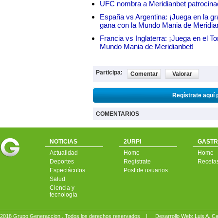
UFC nombra a Meridianbet patrocinado
España vs Argentina: ¡Juega en la gra
gana con la Mundo Mania de Meridia
Francia vs Inglaterra: ¡Juega en el T
Mundo Mania de Meridianbet!
Participa:
Comentar
Valorar
Regístrate aquí 
COMENTARIOS
NOTICIAS
2URPI
GASTR
Actualidad
Home
Home
Deportes
Regístrate
Receta
Espectáculos
Post de usuarios
Salud
Ciencia y
tecnología
2018 Grupo Generaccion . Todos los derechos reservados |
Desarrollo Web: Luis A.