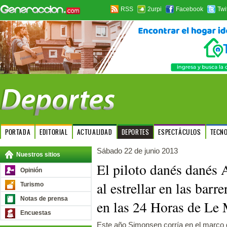
RSS
2urpi
Facebook
Twi
PORTADA
EDITORIAL
ACTUALIDAD
DEPORTES
ESPECTÁCULOS
TECN
Sábado 22 de junio 2013
Nuestros sitios
El piloto danés danés
Opinión
al estrellar en las bar
Turismo
Notas de prensa
en las 24 Horas de Le
Encuestas
Este año Simonsen corría en el marco d