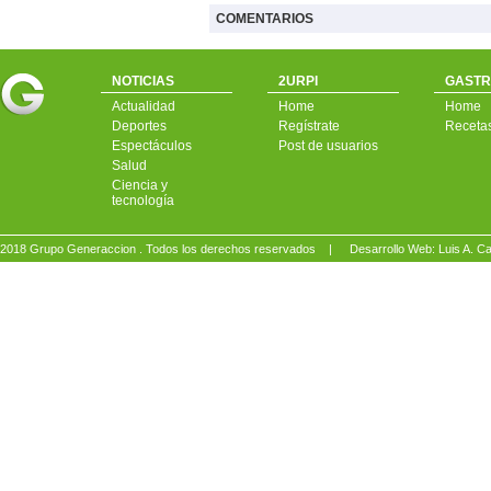
COMENTARIOS
NOTICIAS
2URPI
GASTR
Actualidad
Home
Home
Deportes
Regístrate
Receta
Espectáculos
Post de usuarios
Salud
Ciencia y
tecnología
2018 Grupo Generaccion . Todos los derechos reservados |
Desarrollo Web: Luis A.