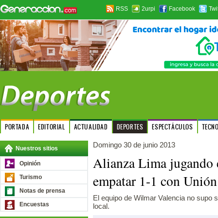
RSS
2urpi
Facebook
Twi
PORTADA
EDITORIAL
ACTUALIDAD
DEPORTES
ESPECTÁCULOS
TECN
Domingo 30 de junio 2013
Nuestros sitios
Alianza Lima jugando 
Opinión
empatar 1-1 con Unió
Turismo
Notas de prensa
El equipo de Wilmar Valencia no supo 
Encuestas
local.