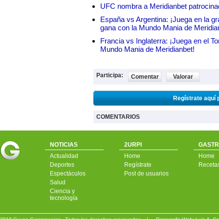
UFC nombra a Meridianbet patrocinado
España vs Argentina: ¡Juega en la gra
gana con la Mundo Mania de Meridia
Francia vs Inglaterra: ¡Juega en el T
Mundo Mania de Meridianbet!
Participa:
Comentar
Valorar
Regístrate aquí 
COMENTARIOS
NOTICIAS
2URPI
GASTR
Actualidad
Home
Home
Deportes
Regístrate
Receta
Espectáculos
Post de usuarios
Salud
Ciencia y
tecnología