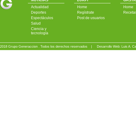
NOTICIAS
2URPI
GASTR
Actualidad
Home
Home
Deportes
Regístrate
Receta
Espectáculos
Post de usuarios
Salud
Ciencia y
tecnología
2018 Grupo Generaccion . Todos los derechos reservados |
Desarrollo Web: Luis A.