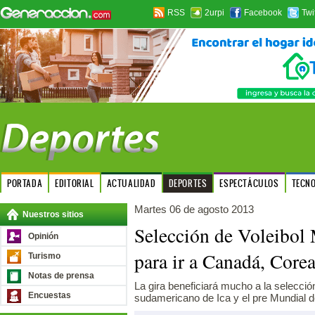
RSS
2urpi
Facebook
Twi
PORTADA
EDITORIAL
ACTUALIDAD
DEPORTES
ESPECTÁCULOS
TECN
Martes 06 de agosto 2013
Nuestros sitios
Selección de Voleibol 
Opinión
para ir a Canadá, Cor
Turismo
Notas de prensa
La gira beneficiará mucho a la selecció
Encuestas
sudamericano de Ica y el pre Mundial d