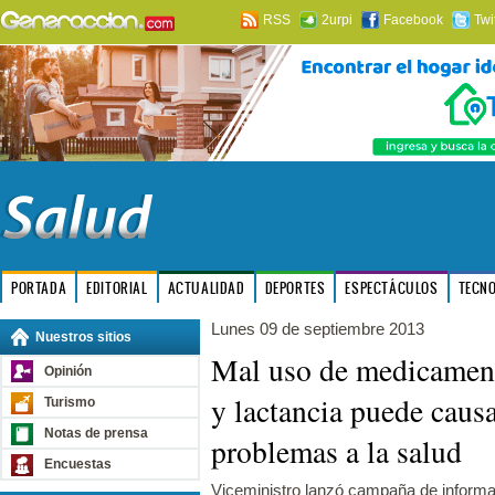
RSS
2urpi
Facebook
Twi
PORTADA
EDITORIAL
ACTUALIDAD
DEPORTES
ESPECTÁCULOS
TECN
Lunes 09 de septiembre 2013
Nuestros sitios
Mal uso de medicamen
Opinión
y lactancia puede causa
Turismo
Notas de prensa
problemas a la salud
Encuestas
Viceministro lanzó campaña de informa