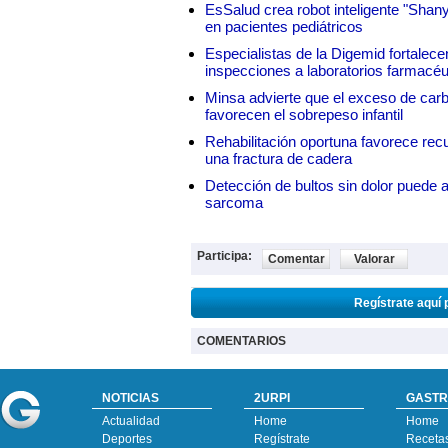
EsSalud crea robot inteligente "Shan
en pacientes pediátricos
Especialistas de la Digemid fortalecen
inspecciones a laboratorios farmacéu
Minsa advierte que el exceso de carbo
favorecen el sobrepeso infantil
Rehabilitación oportuna favorece rec
una fractura de cadera
Detección de bultos sin dolor puede a
sarcoma
Participa:
Comentar
Valorar
Regístrate aquí 
COMENTARIOS
NOTICIAS
2URPI
GASTR
Actualidad
Home
Home
Deportes
Regístrate
Receta