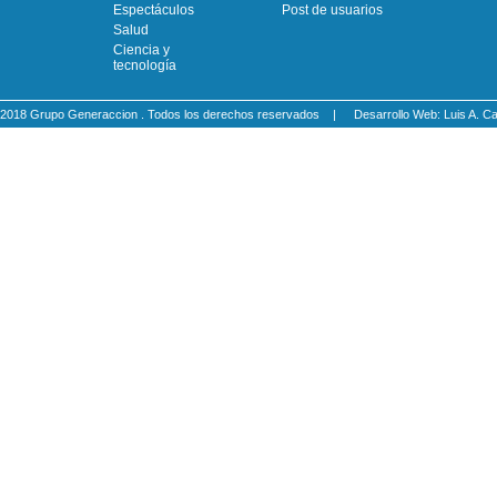
Espectáculos
Post de usuarios
Salud
Ciencia y
tecnología
2018 Grupo Generaccion . Todos los derechos reservados |
Desarrollo Web: Luis A.