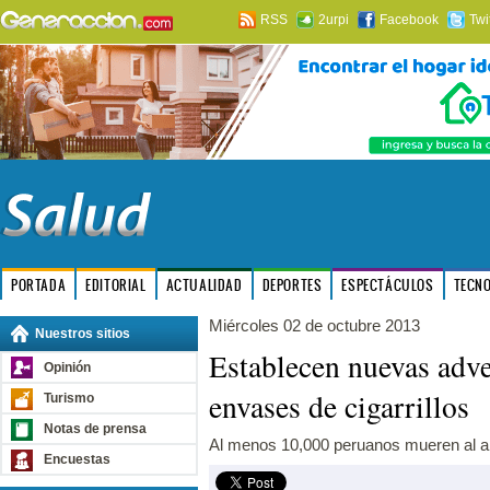
RSS
2urpi
Facebook
Twi
PORTADA
EDITORIAL
ACTUALIDAD
DEPORTES
ESPECTÁCULOS
TECN
Miércoles 02 de octubre 2013
Nuestros sitios
Establecen nuevas adve
Opinión
envases de cigarrillos
Turismo
Notas de prensa
Al menos 10,000 peruanos mueren al a
Encuestas