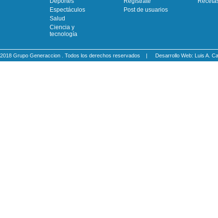
Deportes
Regístrate
Receta
Espectáculos
Post de usuarios
Salud
Ciencia y
tecnología
2018 Grupo Generaccion . Todos los derechos reservados |
Desarrollo Web: Luis A.