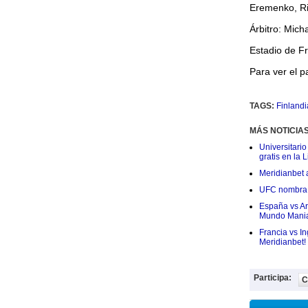
Eremenko, Ri
Árbitro: Mich
Estadio de Fr
Para ver el p
TAGS:
Finlandi
MÁS NOTICIA
Universitario
gratis en la L
Meridianbet a
UFC nombra a
España vs Arg
Mundo Mania
Francia vs I
Meridianbet!
Participa:
C