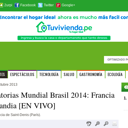
2urpi
Facebook
Twitter
Google+
TES
ESPECTÁCULOS
TECNOLOGÍA
SALUD
GASTRONOMÍA
ECOLOGÍA
ctubre 2013
torias Mundial Brasil 2014: Francia
1.
landia [EN VIVO]
cia de Saint-Denis (París).