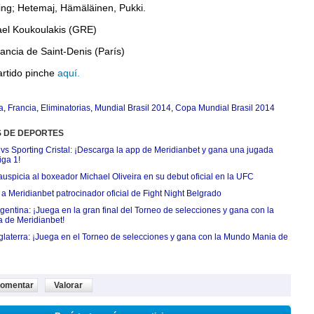
ng; Hetemaj, Hämäläinen, Pukki.
ael Koukoulakis (GRE)
ancia de Saint-Denis (París)
artido pinche
aquí.
a
,
Francia
,
Eliminatorias
,
Mundial Brasil 2014
,
Copa Mundial Brasil 2014
S DE DEPORTES
 vs Sporting Cristal: ¡Descarga la app de Meridianbet y gana una jugada
iga 1!
uspicia al boxeador Michael Oliveira en su debut oficial en la UFC
 Meridianbet patrocinador oficial de Fight Night Belgrado
entina: ¡Juega en la gran final del Torneo de selecciones y gana con la
 de Meridianbet!
nglaterra: ¡Juega en el Torneo de selecciones y gana con la Mundo Mania de
omentar
Valorar