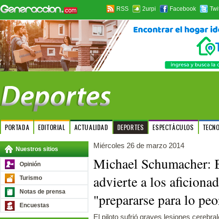
RSS
2urpi
Facebook
Twi
PORTADA
EDITORIAL
ACTUALIDAD
DEPORTES
ESPECTÁCULOS
TECN
Miércoles 26 de marzo 2014
Nuestros sitios
Michael Schumacher: E
Opinión
advierte a los aficiona
Turismo
Notas de prensa
"prepararse para lo peo
Encuestas
El piloto sufrió graves lesiones cerebra