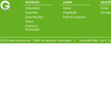
NOTICIAS
2URPI
GASTR
Actualidad
Home
Home
Deportes
Regístrate
Receta
Espectáculos
Post de usuarios
Salud
Ciencia y
tecnología
2018 Grupo Generaccion . Todos los derechos reservados |
Desarrollo Web: Luis A.